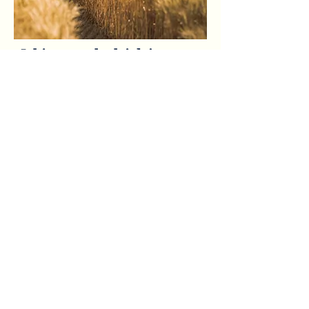
Jakie metody działają na
rolników?
Głową w mur: u progu
trzeciego roku wojny na