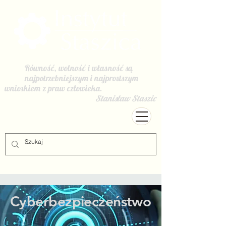
Równość, wolność i własność są
najpotrzebniejszym i najprostszym
wnioskiem z praw człowieka.
Stanisław Staszic
Cyberbezpieczeństwo