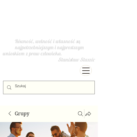
Równość, wolność i własność są
najpotrzebniejszym i najprostszym
wnioskiem z praw człowieka.
Stanisław Staszic
Grupy