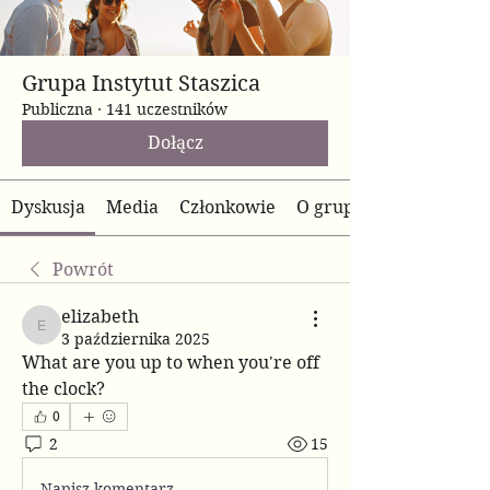
Grupa Instytut Staszica
Publiczna
·
141 uczestników
Dołącz
Dyskusja
Media
Członkowie
O grupie
Powrót
elizabeth
elizabeth
3 października 2025
What are you up to when you're off 
the clock?
0
2
15
Napisz komentarz...